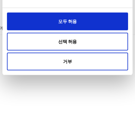
모두 허용
계측기
액세서리
배터리 충방전 테스트
단종제품
선택 허용
거부