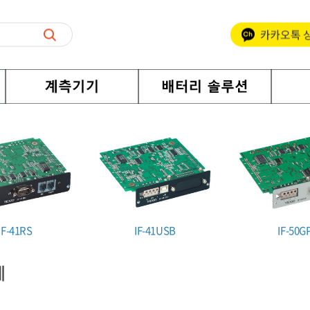
IF-41RS
IF-41USB
IF-50G
체