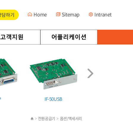
Home
Sitemap
Intranet
P
IF-50USB
IF-71RS
전원공급기
옵션/액세서리
>
>