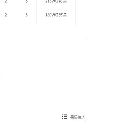
2
5
213W/278VA
2
5
189W/255VA
.
목록보기