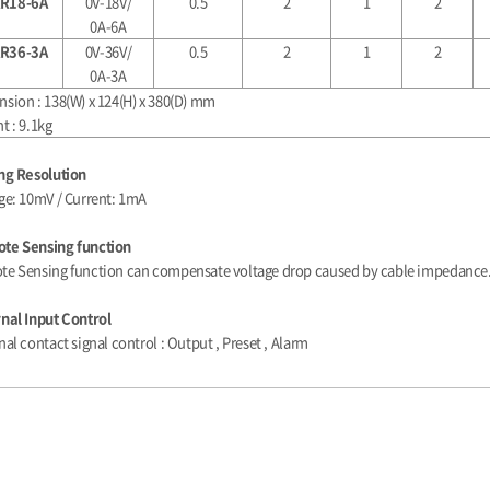
R18-6A
0V-18V/
0.5
2
1
2
0A-6A
R36-3A
0V-36V/
0.5
2
1
2
0A-3A
sion : 138(W) x 124(H) x 380(D) mm
t : 9.1kg
ng Resolution
ge: 10mV / Current: 1mA
te Sensing function
e Sensing function can compensate voltage drop caused by cable impedance
nal Input Control
nal contact signal control : Output , Preset , Alarm