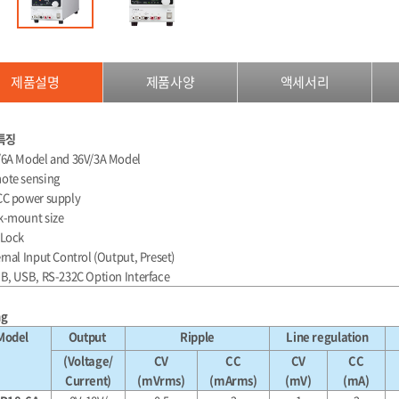
제품설명
제품사양
액세서리
특징
/6A Model and 36V/3A Model
ote sensing
CC power supply
k-mount size
 Lock
ernal Input Control (Output, Preset)
IB, USB, RS-232C Option Interface
ng
Model
Output
Ripple
Line regulation
(Voltage/
CV
CC
CV
CC
Current)
(mVrms)
(mArms)
(mV)
(mA)