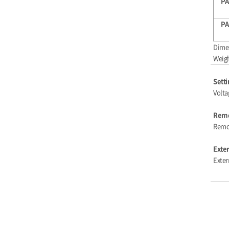
PA
PA
Dimen
Weigh
Setti
Volta
Remo
Remot
Exter
Exter