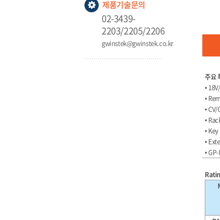
제품기술문의
02-3439-
2203/2205/2206
gwinstek@gwinstek.co.kr
주요 
• 18V
• Rem
• CV/
• Rac
• Key
• Ext
• GP-
Rati