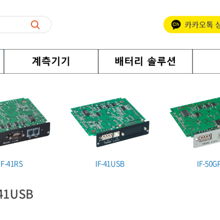
IF-41RS
IF-41USB
IF-50G
-41USB