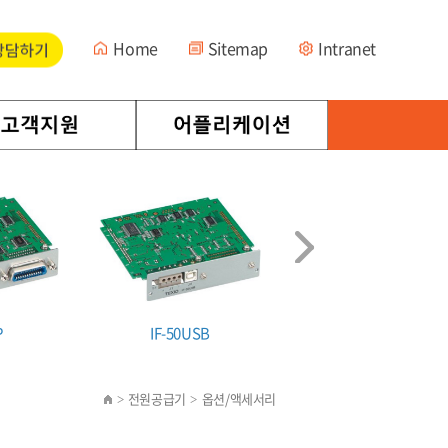
Home
Sitemap
Intranet
P
IF-50USB
IF-71RS
전원공급기
옵션/액세서리
>
>