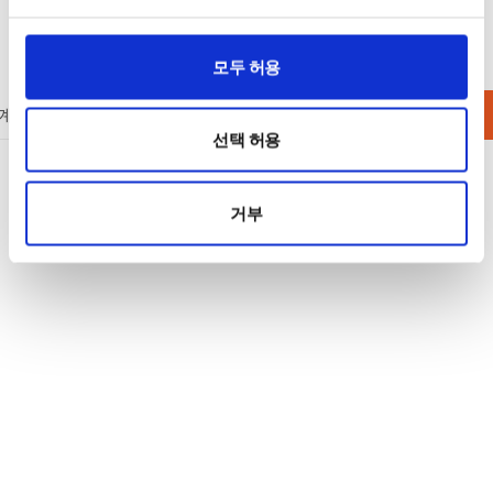
모두 허용
계측기
액세서리
배터리 충방전 테스트
단종제품
선택 허용
거부