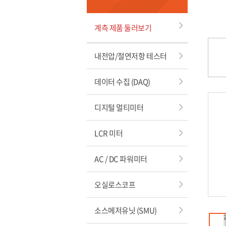
계측 제품 둘러보기
내전압/절연저항 테스터
데이터 수집 (DAQ)
디지털 멀티미터
LCR 미터
AC / DC 파워미터
오실로스코프
소스메저유닛 (SMU)