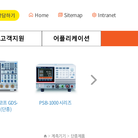
Home
Sitemap
Intranet
프 GDS-
PSB-1000 시리즈
디지털 오실로스코프 MD
즈(단종)
2000A 시리즈
계측기기
단종제품
>
>