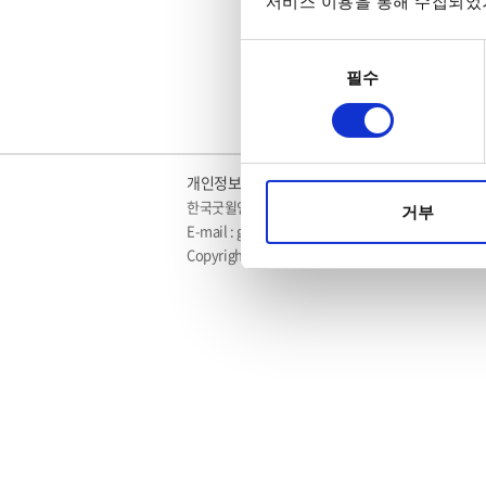
서비스 이용을 통해 수집되었거
동의
필수
선택
개인정보취급방침
이메일수집거부
Cookie No
한국굿윌인스트루먼트(주) 서울시 영등포구 경인로 77
거부
E-mail : gwinstek@gwinstek.co.kr
Copyright by 2017 Good Will Instrument Co., Ltd.