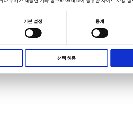
나 귀하가 제공한 기타 정보와 Google이 공유한 사이트 사용 정
기본 설정
통계
tice
5 에이스하이테크시티 1동 503호
/
대표번호 TEL : 02-3439-2205 A/S문의 : 2208 , 
선택 허용
 All Rights Reserved.