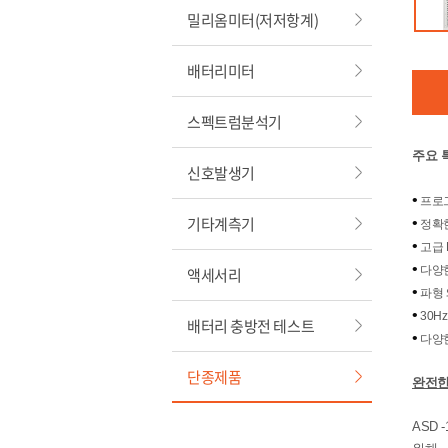
밀리옴미터(저저항계)
배터리미터
스펙트럼분석기
주요 
신호발생기
•
​
프로
기타계측기
•
​
정확
•
​
고급 
•
​
다양
액세서리
•
​
파형
•
​
30H
배터리 충방전 테스트
•
​
다양한
단종제품
완전한
​
ASD