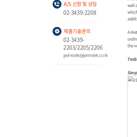
A/S 신청 및 상담
well 
02-3439-2208
which
addit
제품기술문의
A Met
02-3439-
ordin
the v
2203/2205/2206
gwinstek@gwinstek.co.kr
Testi
Simp