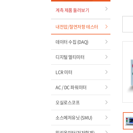
계측 제품 둘러보기
내전압/절연저항 테스터
데이터 수집 (DAQ)
디지털 멀티미터
LCR 미터
AC / DC 파워미터
오실로스코프
소스메저유닛 (SMU)
밀리옴미터(저저항계)