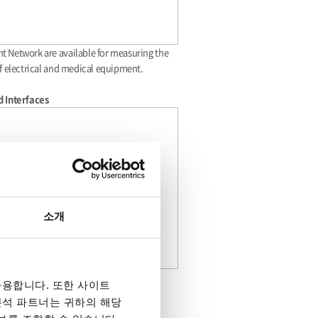
 Network are available for measuring the
f electrical and medical equipment.
d Interfaces
소개
ical interfaces are equipped as standard
용합니다. 또한 사이트
g control convenient and flexible
 분석 파트너는 귀하의 해당