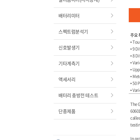
배터리미터
스펙트럼분석기
주요 
• Tou
신호발생기
• 9 D
• 8 D
• Va
기타계측기
• Upp
• Me
액세서리
• 50 
• Var
배터리 충방전 테스트
The G
단종제품
60601
calle
testi
In or