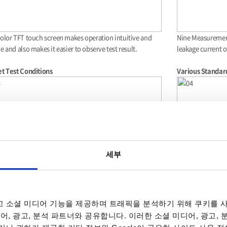
olor TFT touch screen makes operation intuitive and
Nine Measurement
e and also makes it easier to observe test result.
leakage current o
t Test Conditions
Various Standar
세부
eset test conditions conforming to IEC 60990 for general
ric equipment. Additional 30 sets empty memory for user
The various pract
 소셜 미디어 기능을 제공하며 트래픽을 분석하기 위해 쿠키를 사
ed setting.
accessory, makin
어, 광고, 분석 파트너와 공유합니다. 이러한 소셜 미디어, 광고,