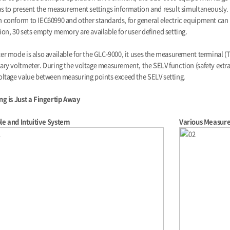
as to present the measurement settings information and result simultaneously. B
 conform to IEC60990 and other standards, for general electric equipment can b
ion, 30 sets empty memory are available for user defined setting.
er mode is also available for the GLC-9000, it uses the measurement terminal (
ary voltmeter. During the voltage measurement, the SELV function (safety extra
oltage value between measuring points exceed the SELV setting.
ng is Just a Fingertip Away
le and Intuitive System
Various Measur