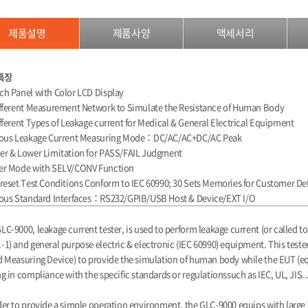
제품설명
제품사양
액세서리
특징
ch Panel with Color LCD Display
ifferent Measurement Network to Simulate the Resistance of Human Body
ifferent Types of Leakage current for Medical & General Electrical Equipment
rious Leakage Current Measuring Mode：DC/AC/AC+DC/AC Peak
er & Lower Limitation for PASS/FAIL Judgment
ter Mode with SELV/CONV Function
Preset Test Conditions Conform to IEC 60990; 30 Sets Memories for Customer De
ious Standard Interfaces：RS232/GPIB/USB Host & Device/EXT I/O
LC-9000, leakage current tester, is used to perform leakage current (or called to
-1) and general purpose electric & electronic (IEC 60990) equipment. This tes
d Measuring Device) to provide the simulation of human body while the EUT (eq
ng in compliance with the specific standards or regulationssuch as IEC, UL, JIS...
der to provide a simple operation environment, the GLC-9000 equips with large