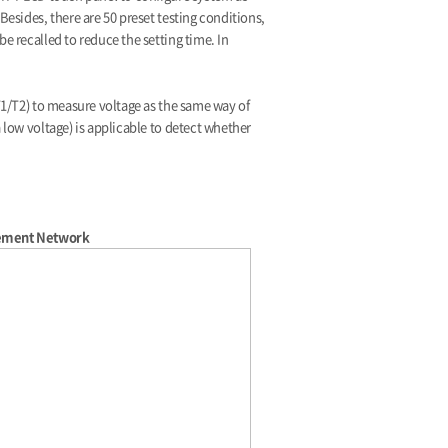
esides, there are 50 preset testing conditions,
e recalled to reduce the setting time. In
T1/T2) to measure voltage as the same way of
 low voltage) is applicable to detect whether
ement Network