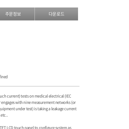
주문정보
다운로드
fined
uch current) tests on medical electrical (IEC
ter engages with nine measurement networks (or
uipment under test) is taking a leakage current
etc..
 TFT LCD touch panel to configure system as