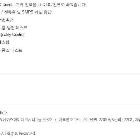
D Driver : 교류 전력을 LED DC 전류로 바꿔줍니다.
 / 전류원 및
SMPS 과도 응답
imit 측정
 충·방전 테스트
uality Control
 시스템
 품질 테스트
tice
5 에이스하이테크시티 1동 503호
/
대표번호 TEL : 02-3439-2205 A/S문의 : 2208 , 
 All Rights Reserved.