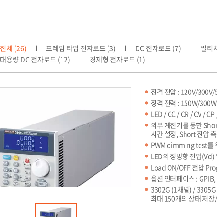
전체 (26)
프레임 타입 전자로드 (3)
DC 전자로드 (7)
멀티채
대용량 DC 전자로드 (12)
경제형 전자로드 (1)
정격 전압 : 120V/300V/
정격 전력 : 150W/300W
LED / CC / CR / CV / 
외부 계전기를 통한 Short
시간 설정, Short 전압 
PWM dimming tes
LED의 정방향 전압(Vd)
Load ON/OFF 전압 Pr
옵션 인터페이스 : GPIB, R
3302G (1채널) / 330
최대 150개의 상태 저