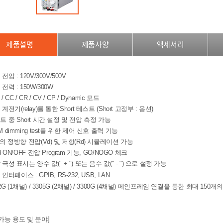
제품설명
제품사양
액세서리
전압 : 120V/300V/500V
전력 : 150W/300W
 /
​CC / CR / CV / CP / Dynamic 모드
 계전기(relay)를 통한 Short 테스트 (Short 고정부 : 옵션)
트 중 Short 시간 설정 및 전압 측정 가능
M dimming test를 위한 제어 신호 출력 기능
D의 정방향 전압(Vd) 및 저항(Rd) 시뮬레이션 가능
ad ON/OFF 전압 Program 기능, GO/NOGO 체크
 극성 표시는 양수 값(" + ") 또는 음수 값(" - ") 으로 설정 가능
션
인터페이스
: GPIB, RS-232, USB, LAN
2G (1채널) /
3305G (2채널) /
3300G (4채널) 메인프레임 연결을 통한 최대 150
 가능 용도 및 분야]