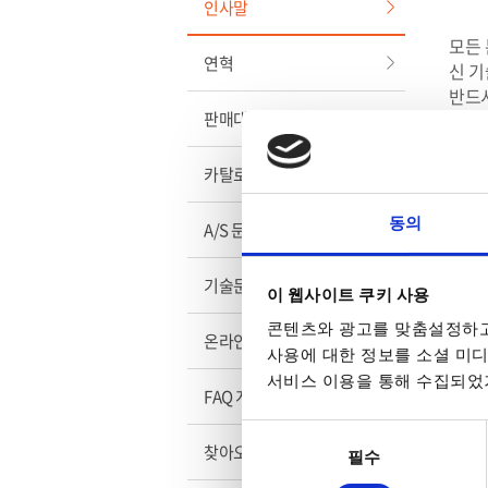
인사말
모든 
연혁
신 기
반드시
판매대리점
Made
카탈로그
GW 
가장 
동의
A/S 문의
안전 
이러한
GW 
기술문의
이 웹사이트 쿠키 사용
경영 
콘텐츠와 광고를 맞춤설정하고
온라인 견적요청
사용에 대한 정보를 소셜 미디
기업 
서비스 이용을 통해 수집되었거
이 3
FAQ 게시판
GW 
동의
찾아오시는 길
필수
선택