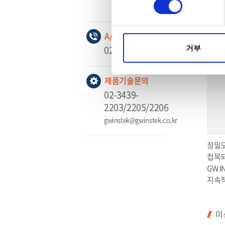
경
A/S 신청 및 상담
02-3439-2208
거부
제품기술문의
02-3439-
2203/2205/2206
gwinstek@gwinstek.co.kr
정밀도
접목되
GW 
지속적
미