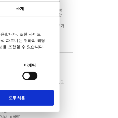
균형/비균형 3상 및 위상 손실 제어 가능
소개
 이상의 라이브러리를 포함한 강력한 임의 파형
, 시퀀스/에뮬레이션 모드 및 프로그램 가능한
 채널 전압/전류 모니터링과 데이터 획득·로거
 서버 제어 기능 제공
용합니다. 또한 사이트
 분석 파트너는 귀하의 해당
보를 조합할 수 있습니다.
s, DC 0 ~ ±500V
마케팅
z
력
Vpeak, Irms, IpkH, Iavg, Ipeak, P, S, Q,
0) / 1kVA(ASR-2100)
모두 허용
Dv, THDi)
PP, OTP, AC전원 및 냉각 팬 고장 경고
 지원
최대 10 세트)