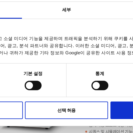
3P4W)을 지원하며, AC 
세부
고급 제어 및 분석: 40종
편집, 100차 고조파 측정
임피던스 조정 지원
데이터 로깅 및 제어: 듀얼
기능을 모두 통합한 고급 웹
 소셜 미디어 기능을 제공하며 트래픽을 분석하기 위해 쿠키를 사
어, 광고, 분석 파트너와 공유합니다. 이러한 소셜 미디어, 광고,
NSTEK 프로그래머블 AC/DC 전원공급기 ASR-2000 시리즈
나 귀하가 제공한 기타 정보와 Google이 공유한 사이트 사용 정
출력 전압 : AC 0 ~ 350Vrm
기본 설정
통계
출력 주파수 : 최대 999.9H
정격 전력의 100% DC 출
측정 가능 항목 : Vrms, Vavg, 
PF, CF
출력 용량 : 500VA(ASR-205
선택 허용
전압 및 전류 고조파 분석 (TH
보호 기능 : OVP, OCP, O
임의 파형 프로그래밍 기능
시퀀스 및 시뮬레이션 기능(