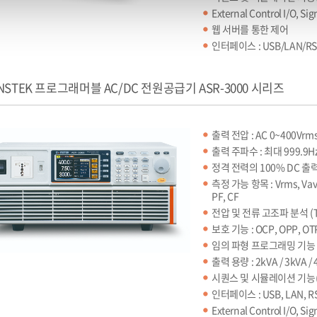
External Control I/O, S
웹 서버를 통한 제어
인터페이스 : USB/LAN/RS
NSTEK 프로그래머블 AC/DC 전원공급기 ASR-3000 시리즈
출력 전압 : AC 0~400Vrms
출력 주파수 : 최대 999.9Hz
정격 전력의 100% DC 출
측정 가능 항목 : Vrms, Vavg, 
PF, CF
전압 및 전류 고조파 분석 (TH
보호 기능 : OCP, OPP, 
임의 파형 프로그래밍 기능
출력 용량 : 2kVA / 3kVA / 
시퀀스 및 시뮬레이션 기능(
인터페이스 : USB, LAN, RS
External Control I/O, S