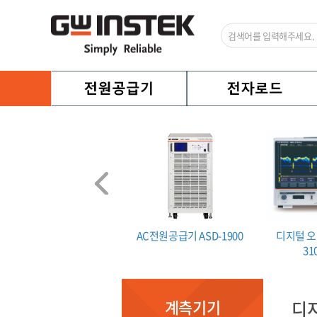
설전류 시험기 GLC-9000
AC전원공급기 ASD-1900
디지털 오
31
계측기기
디