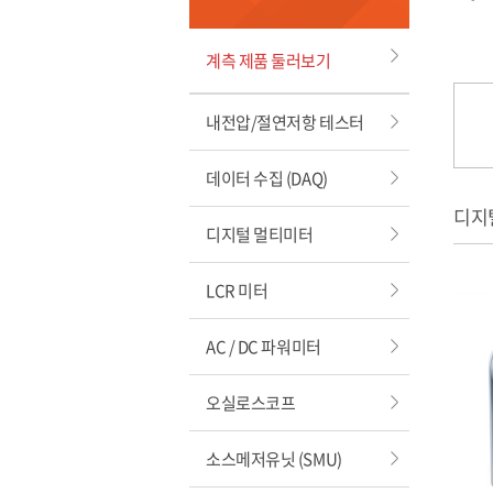
계측 제품 둘러보기
내전압/절연저항 테스터
데이터 수집 (DAQ)
디지털
디지털 멀티미터
LCR 미터
AC / DC 파워미터
오실로스코프
소스메저유닛 (SMU)