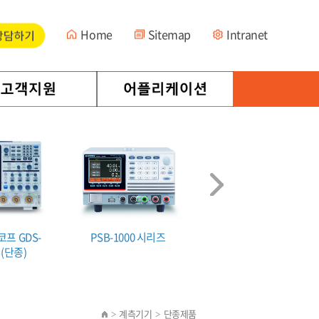
Home
Sitemap
Intranet
프 GDS-
PSB-1000 시리즈
디지털 오실로스코프 MD
즈(단종)
2000A 시리즈
계측기기
단종제품
>
>