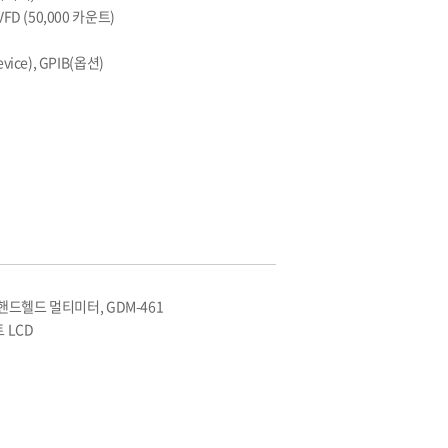
FD (50,000 카운트)
ice), GPIB(옵션)
S 핸드헬드 멀티미터, GDM-461
트 LCD