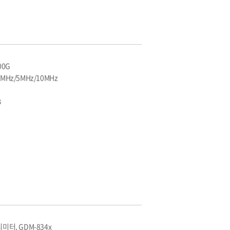
00G
MHz/5MHz/10MHz
B
티미터, GDM-834x