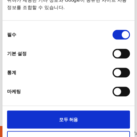
귀하가 제공한 기타 정보와 Google이 공유한 사이트 사용
정보를 조합할 수 있습니다.
동의
필수
선택
기본 설정
통계
마케팅
모두 허용
LCR 미터
AC / DC 파워미터
오실로스코프
소스메저유닛 