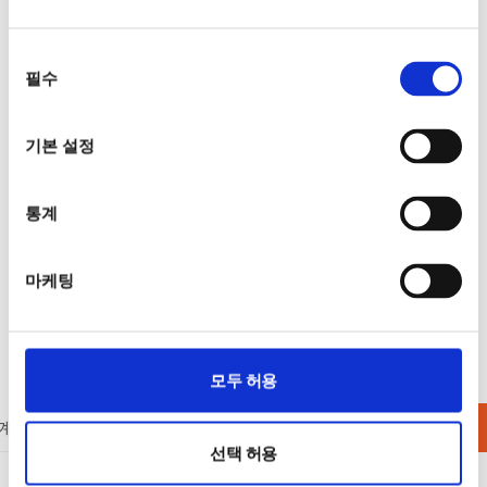
동의
필수
선택
기본 설정
통계
마케팅
모두 허용
계측기
액세서리
배터리 충방전 테스트
단종제품
선택 허용